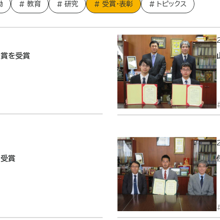
動
教育
研究
受賞・表彰
トピックス
表賞を受賞
を受賞