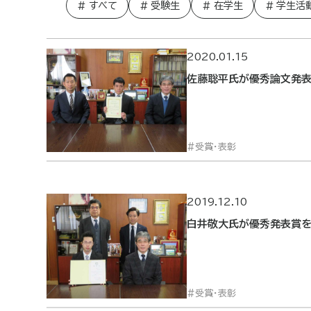
すべて
受験生
在学生
学生活
2020.01.15
佐藤聡平氏が優秀論文発
受賞・表彰
2019.12.10
白井敬大氏が優秀発表賞
受賞・表彰