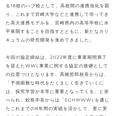
る
18
校のハブ校として、高校間の連携強化を図
り、これまで宮崎大学などと連携して培ってき
た高大連携モデルを、宮崎県内の高等学校に水
平展開することを目指すとともに、新たなカリ
キュラムの研究開発を進めてきました。
今回の協定締結は、
2022
年度に事業期間満了
を迎えた
WWL
事業に関する協定の後継として
の位置づけとなります。髙橋哲郎校長からは、
「予測困難な時代をたくましく生きていくに
は、探究学習が非常に重要となってくる」と述
べられ、鮫島学長からは「
SGH
や
WWL
を通じ
たこれまでの
8
年間の実績を活かして、更に実