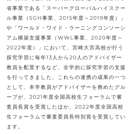
省事業である「スーパーグローバルハイスクー
ル事業（
SGH
事業、
2015
年度～
2019
年度）」
や「ワールド・ワイド・ラーニングコンソーシ
アム構築支援事業（
WWL
事業、
2020
年度～
2022
年度）」において、宮崎大宮高校が行う
探究学習に毎年
13
人から
20
人のアドバイザー
教員を配置するなど、全学的に探究学習の支援
を行ってきました。これらの連携の成果の一つ
として、本学教員がアドバイザーを務めたグル
ープが、
2021
年度全国高校生フォーラムで審
査員長賞を受賞したほか、
2022
年度全国高校
生フォーラムで審査委員長特別賞を受賞してい
ます。