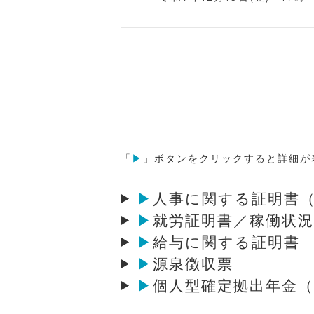
「
▶
」ボタンをクリックすると詳細が
▶
人事に関する証明書（
▶
就労証明書／稼働状
▶
給与に関する証明書
▶
源泉徴収票
▶
個人型確定拠出年金（