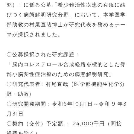
究）」に係る公募「希少難治性疾患の克服に結
びつく病態解明研究分野」において、本学医学
部助教の村尾直哉博士が研究代表を務めるテー
マが採択されました。
〇公募採択された研究課題：
「脳内コレステロール合成経路を標的とした脊
髄小脳変性症治療のための病態解明研究」
〇研究代表者 : 村尾直哉（医学部機能生化学分
野・助教)
〇研究開発期間：令和6年10月1日～令和 9 年3
月31日
〇契約（交付）予定額 ： 24,000千円（間接
経費を除く）