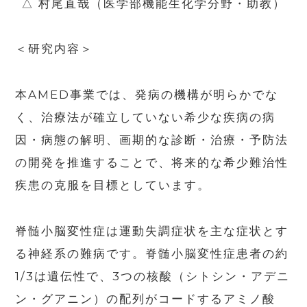
△ 村尾直哉（医学部機能生化学分野・助教）
＜研究内容＞
本AMED事業では、発病の機構が明らかでな
く、治療法が確立していない希少な疾病の病
因・病態の解明、画期的な診断・治療・予防法
の開発を推進することで、将来的な希少難治性
疾患の克服を目標としています。
脊髄小脳変性症は運動失調症状を主な症状とす
る神経系の難病です。脊髄小脳変性症患者の約
1/3は遺伝性で、3つの核酸（シトシン・アデニ
ン・グアニン）の配列がコードするアミノ酸