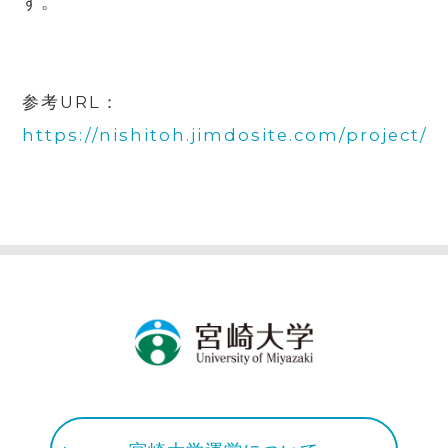
す。
参考
URL
：
https://nishitoh.jimdosite.com/project/