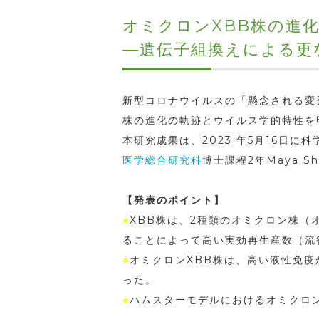
オミクロンXBB株の進
―遺伝子組換えによる更
新型コロナウイルスの「懸念される変異株（V
株の進化の軌跡とウイルス学的特性を
本研究成果は、2023 年5月16日に科
医学総合研究科
博士課程2年Maya S
【発表のポイント】
●
XBB株は、2種類のオミクロン株（オ
ることによって高い実効再生産数（流
●
オミクロンXBB株は、高い液性免
った。
●
ハムスターモデルにおけるオミクロン