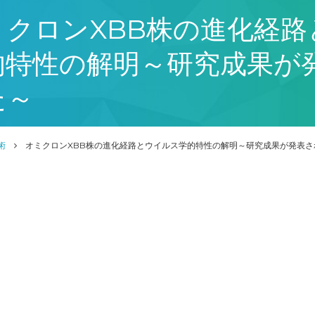
ミクロンXBB株の進化経路
的特性の解明～研究成果が
た～
術
オミクロンXBB株の進化経路とウイルス学的特性の解明～研究成果が発表さ