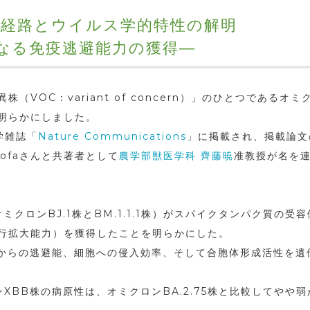
化経路とウイルス学的特性の解明
なる免疫逃避能力の獲得―
OC：variant of concern）」のひとつであるオミクロン
明らかにしました。
学雑誌「
Nature Communications
」に掲載され、掲載論文
hofaさんと共著者として
農学部獣医学科
齊藤暁
准教授が名を
ミクロンBJ.1株とBM.1.1.1株）がスパイクタンパク質の
行拡大能力）を獲得したことを明らかにした。
疫からの逃避能、細胞への侵入効率、そして合胞体形成活性を遺
XBB株の病原性は、オミクロンBA.2.75株と比較してやや