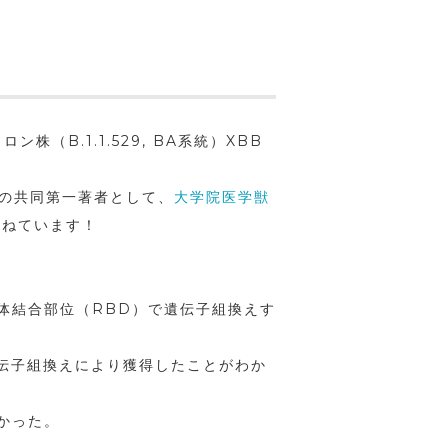
株（B.1.1.529, BA系統）XBB
の
共同第一著者
として、
大学院医学獣
連ねています！
受容体結合部位（RBD）で遺伝子組換えす
伝子組換えにより獲得したことがわか
弱かった。