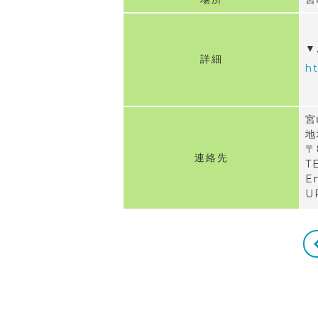
▼
詳細
ht
宮
地
〒
連絡先
T
Em
U