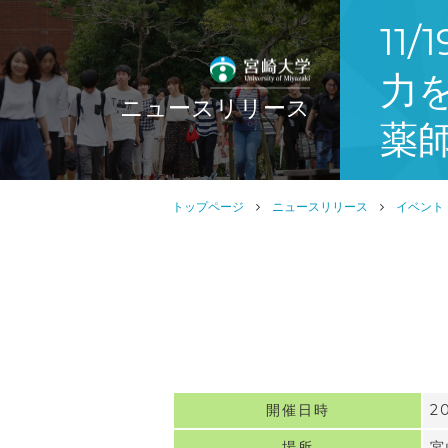
11
力
ニュースリリース
薬師
トップページ
ニュースリリース
イベント
開催日時
2
場所
宮