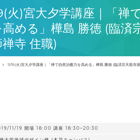
/19(火)宮大夕学講座｜「
を高める」樺島 勝徳 (臨済
禅寺 住職)
11/19(火)宮大夕学講座｜「禅で自然治癒力を高める」樺島 勝徳 (臨済宗天龍寺派
019/11/19 開場 18:00 講座 18:30~20:30
崎大学地域デザイン棟 (木花キャンパス)