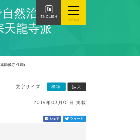
禅で自然治癒
宗天龍寺派
薬師禅寺 住職)
文字サイズ
標準
拡大
2019年03月01日 掲載