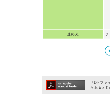
連絡先
チ
PDFファ
Adobe 