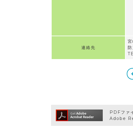
宮
連絡先
防
T
PDFファ
Adobe 