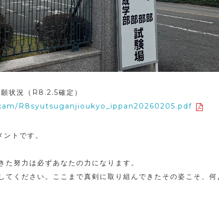
願状況（R8.2.5確定）
/exam/R8syutsuganjioukyo_ippan20260205.pdf
メントです。
きた努力は必ずあなたの力になります。
してください。ここまで真剣に取り組んできたその姿こそ、何