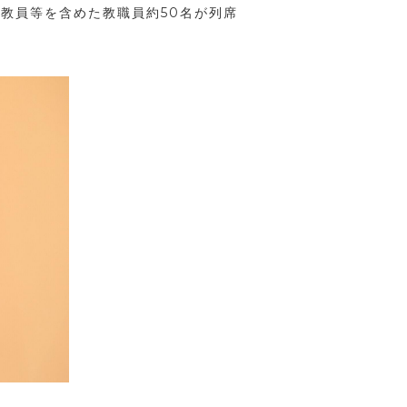
導教員等を含めた教職員約
50
名が列席