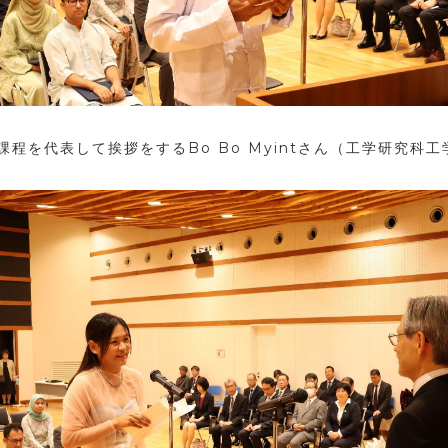
士課程を代表して挨拶をする
Bo Bo Myint
さん（工学研究科工