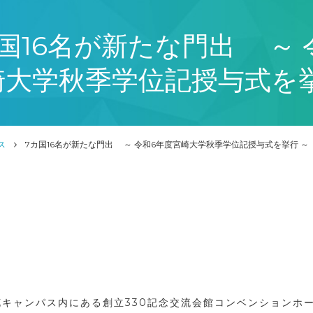
国16名が新たな門出 ～ 
崎大学秋季学位記授与式を挙
ス
7カ国16名が新たな門出 ～ 令和6年度宮崎大学秋季学位記授与式を挙行 ～
花キャンパス内にある創立
330
記念交流会館コンベンションホ