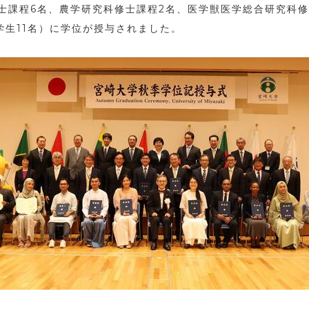
士課程
6
名、農学研究科修士課程
2
名、医学獣医学総合研究科修
学生
11
名）に学位が授与されました。