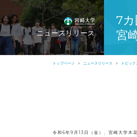
7カ
宮
ニュースリリース
トップページ
ニュースリリース
トピック
令和
6
年
9
月
13
日（金）、宮崎大学木