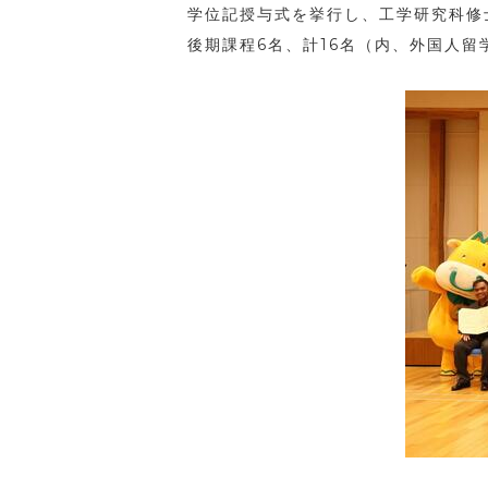
学位記授与式を挙行し、工学研究科修
後期課程
6
名、計
16
名（内、外国人留