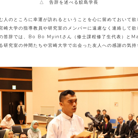
△ 告辞を述べる鮫島学長
む人のところに幸運が訪れるということを心に留めておいて欲
宮崎大学の指導教員や研究室のメンバーに遠慮なく連絡して欲
の答辞では、
Bo Bo Myint
さん（修士課程修了生代表）と
Ma
る研究室の仲間たちや宮崎大学で出会った友人への感謝の気持