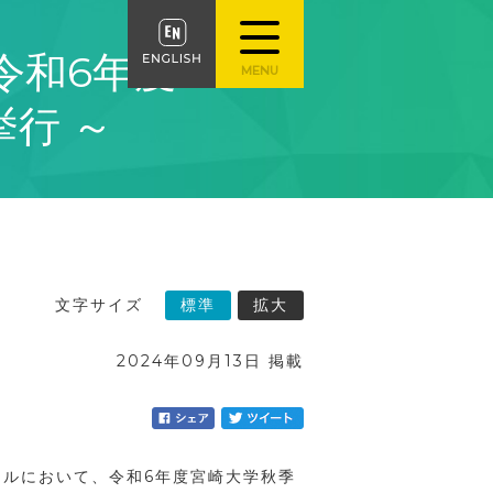
令和6年度
行 ～
文字サイズ
標準
拡大
2024年09月13日 掲載
ールにおいて、令和
6
年度宮崎大学秋季