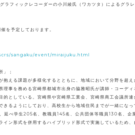
グラフィックレコーダーの小川綾氏（ワカツタ）によるグラレ
に開催を予定しております。
scrs/sangaku/event/miraijuku.html
所」；
が抱える課題が多様化するとともに、地域において分野を超え
県理事を務める宮崎県都城市出身の脇雅昭氏が講師・コーディ
目的としている。宮崎県や宮崎県工業会、宮崎県商工会議所連
できるようにしており、高校生から地域住民までが一緒になっ
延べ学生205名、教職員145名、公共団体等職員130名、企業
ライン形式を併用するハイブリッド形式で実施しているため、