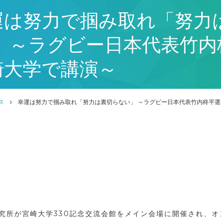
運は努力で掴み取れ「努力
」 ～ラグビー日本代表竹内
崎大学で講演～
ス
幸運は努力で掴み取れ「努力は裏切らない」 ～ラグビー日本代表竹内柊平
究所が宮崎大学330記念交流会館をメイン会場に開催され、オ