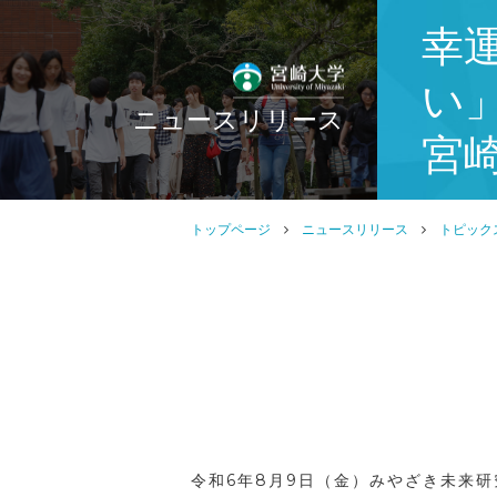
幸
い
ニュースリリース
宮
トップページ
ニュースリリース
トピック
令和6年8月9日（金）みやざき未来研