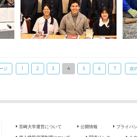
ージ
1
2
3
4
5
6
7
次
宮崎大学運営について
公開情報
プライバ