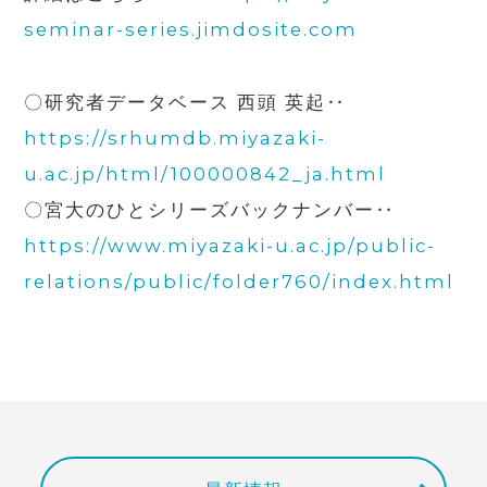
seminar-series.jimdosite.com
〇研究者データベース 西頭 英起‥
https://srhumdb.miyazaki-
u.ac.jp/html/100000842_ja.html
〇宮大のひとシリーズバックナンバー‥
https://www.miyazaki-u.ac.jp/public-
relations/public/folder760/index.html