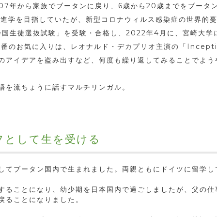
07年から家族でブータンに戻り、6歳から20歳までをブータ
への進学を目指していたが、新型コロナウィルス感染症の世界的
学帰国生徒選抜試験」を受験・合格し、2022年4月に、宮崎大
番のお気に入りは、レオナルド・デカプリオ主演の「Incepti
のアイデアを盗み出すなど、何度も繰り返してみることでよう
語を流ちょうに話すマルチリンガル。
フとして生を受ける
してブータン国内で生まれました。両親ともにドイツに留学し
することになり、幼少期を日本国内で過ごしましたが、父の仕
戻ることになりました。