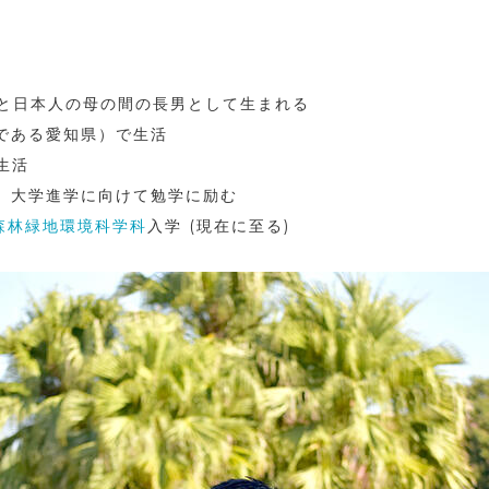
）
本人の母の間の長男として生まれる
元である愛知県）で生活
生活
学進学に向けて勉学に励む
森林緑地環境科学科
入学 (現在に至る)