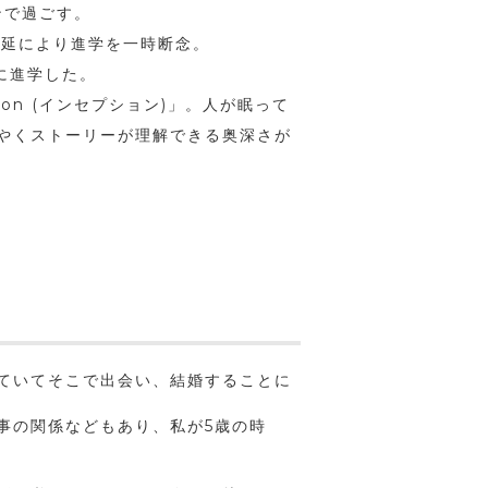
ンで過ごす。
蔓延により進学を一時断念。
学に進学した。
on (インセプション)」。人が眠って
やくストーリーが理解できる奥深さが
ていてそこで出会い、結婚することに
事の関係などもあり、私が5歳の時