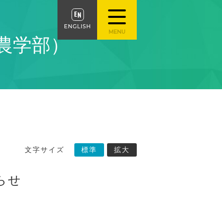
農学部）
文字サイズ
標準
拡大
らせ