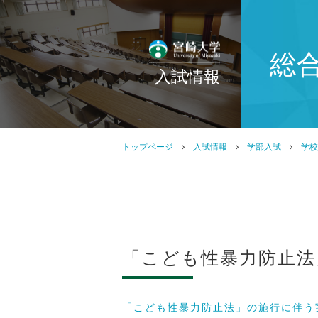
総
入試情報
トップページ
入試情報
学部入試
学校
「こども性暴力防止法
「こども性暴力防止法」の施行に伴う