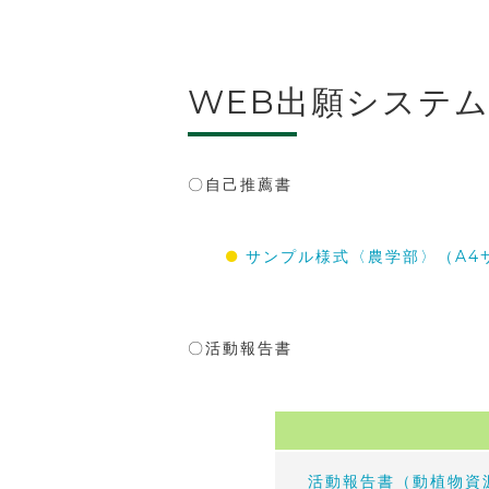
WEB出願システ
〇自己推薦書
サンプル様式〈農学部〉（A4
〇活動報告書
活動報告書（動植物資源