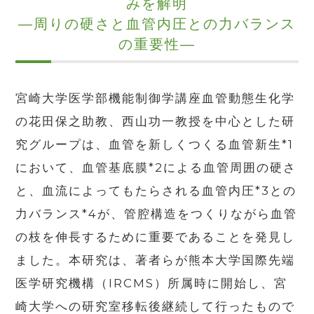
みを解明
―周りの硬さと血管内圧との力バランス
の重要性―
宮崎大学医学部機能制御学講座血管動態生化学
の花田保之助教、西山功一教授を中心とした研
究グループは、血管を新しくつくる血管新生*1
において、血管基底膜*2による血管周囲の硬さ
と、血流によってもたらされる血管内圧*3との
力バランス*4が、管腔構造をつくりながら血管
の枝を伸長するために重要であることを発見し
ました。本研究は、著者らが熊本大学国際先端
医学研究機構（IRCMS）所属時に開始し、宮
崎大学への研究室移転後継続して行ったもので