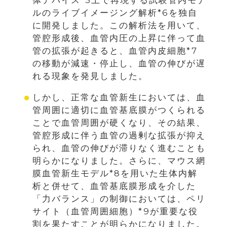
ルのライブイメージング解析*6を独自
に開発しました。この解析法を用いて、
管腔形成後、血管内圧の上昇に伴って血
管の拡張が起きると、血管内皮細胞*7
の移動が減速・停止し、血管の伸びが遅
れる現象を発見しました。
しかし、正常な血管新生においては、血
管周囲に適切に血管基底膜がつくられる
ことで血管周囲が硬くなり、その結果、
管腔形成に伴う血管の過剰な拡張が抑え
られ、血管の伸びが滞りなく進むことも
明らかになりました。さらに、マウス網
膜血管新生モデル*8を用いた生体内解
析と併せて、血管基底膜形成を介した
「力バランス」の制御においては、ペリ
サイト（血管周囲細胞）*9が重要な役
割を果たすことが明らかになりました。