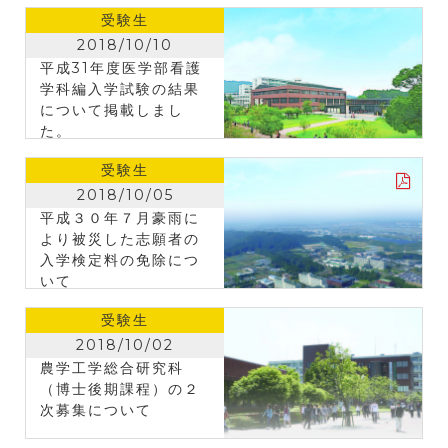
受験生
2018/10/10
平成31年度医学部看護
学科編入学試験の結果
について掲載しまし
た。
受験生
2018/10/05
平成３０年７月豪雨に
より被災した志願者の
入学検定料の免除につ
いて
受験生
2018/10/02
農学工学総合研究科
（博士後期課程）の２
次募集について