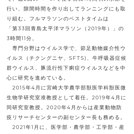
行い、隙間時間を作り出してランニングにも取
り組む。フルマラソンのベストタイムは
「第
33
回青島太平洋マラソン（
2019
年）」の
3
時間
11
分。
専門分野はウイルス学で、節足動物媒介性ウ
イルス（チクングニヤ、
SFTS)
、牛呼吸器症候
群ウイルス、豚流行性下痢症ウイルスなどを中
心に研究を進めている。
2015年
4
月に宮崎大学農学部獣医学科獣医微
生物学研究室准教授として着任。
2019
年
4
月に
同研究室教授。
2020
年
4
月からは産業動物防
疫リサーチセンターの副センター長も務める。
2021年
1
月に、医学部・農学部・工学部・産