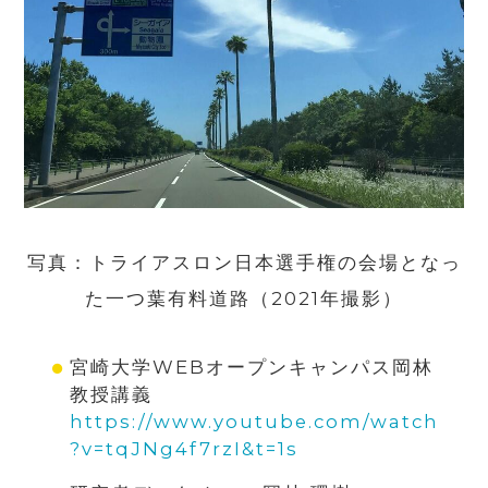
写真：トライアスロン日本選手権の会場となっ
た一つ葉有料道路（
2021
年撮影）
宮崎大学WEBオープンキャンパス岡林
教授講義
https://www.youtube.com/watch
?v=tqJNg4f7rzI&t=1s