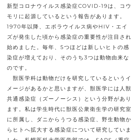
新型コロナウイルス感染症
COVID-19
は、コウ
モリに起源しているという報告があります。
1970
年以降、エボラウイルス病や
HIV
・エイ
ズが発生した頃から感染症の重要性が注目され
始めました。毎年、
5
つほどは新しいヒトの感
染症が増えており、そのうち
3
つは動物由来な
のです。
獣医学科は動物だけを研究しているというイ
メージがあるかと思いますが、獣医学には人獣
共通感染症（ズーノーシス）という分野があり
ます。私は学生時代に獣医公衆衛生学の研究室
に所属し、ダニからうつる感染症、野生動物か
らヒトへ拡大する感染症について研究していま
した。札幌医科大学医学部では、
SARS
（重症