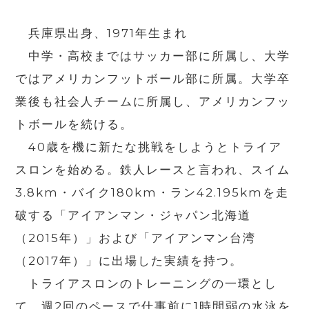
兵庫県出身、
1971
年生まれ
中学・高校まではサッカー部に所属し、大学
ではアメリカンフットボール部に所属。大学卒
業後も社会人チームに所属し、アメリカンフッ
トボールを続ける。
40歳を機に新たな挑戦をしようとトライア
スロンを始める。鉄人レースと言われ、スイム
3.8km
・バイク
180km
・ラン
42.195km
を走
破する「アイアンマン・ジャパン北海道
（
2015
年）」および「アイアンマン台湾
（
2017
年）」に出場した実績を持つ。
トライアスロンのトレーニングの一環とし
て、週
2
回のペースで仕事前に
1
時間弱の水泳を