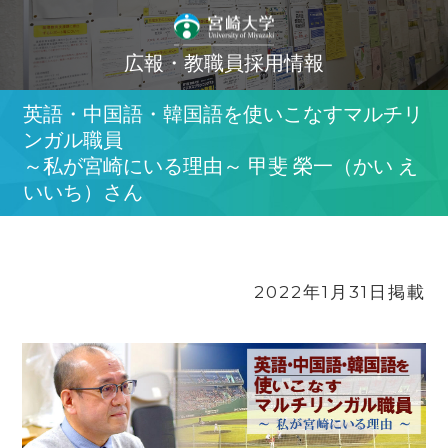
広報・教職員採用情報
英語・中国語・韓国語を使いこなすマルチリ
ンガル職員
～私が宮崎にいる理由～ 甲斐 榮一（かい え
いいち）さん
2022年1月31日掲載