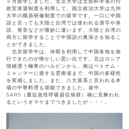
ヶ月留学しました。北京大学は文部科学省の行
政官派遣制度を利用して、国立政治大学は九州
大学の職員研修制度での留学です。一口に中国
語と言っても大陸と台湾では使われる漢字や単
語、発音などが微妙に違います。大陸と台湾の
両方に留学することで中国語の奥深さを知るこ
とができました。
北京留学中は、休暇を利用して中国各地を旅
行できたのが懐かしい思い出です。北はロシア
情緒漂う極寒のハルビンから、南はベトナム・
ミャンマーに接する雲南省まで、中国の多様性
を実感しました。また、八大菜系と言われる本
場の中華料理も堪能できました。途中、
SARS（重症急性呼吸器症候群）禍に見舞われ
るというオマケまでつきましたが・・・。