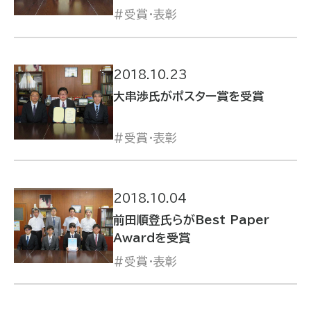
受賞・表彰
2018.10.23
大串渉氏がポスター賞を受賞
受賞・表彰
2018.10.04
前田順登氏らがBest Paper
Awardを受賞
受賞・表彰