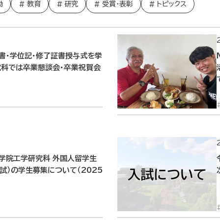
動
教育
研究
受賞・表彰
トピックス
書・学位記・修了証書授与式を挙
究科では卒業懇談会・卒業祝賀会
大学院工学研究科 外国人留学生
試）の学生募集について（2025