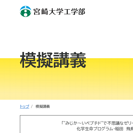
模擬講義
トップ
模擬講義
「"みじか～いペプチド"で不思議なゼリ
化学生命プログラム・稲田 飛