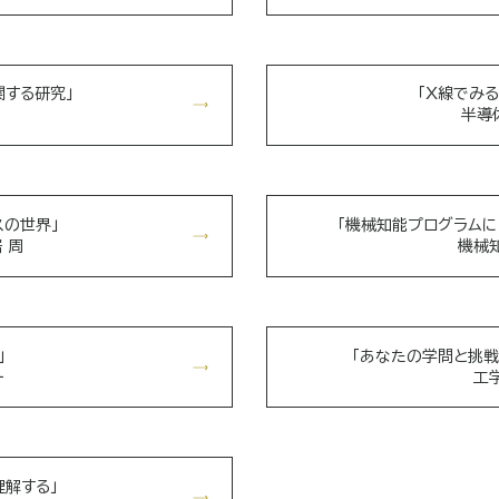
関する研究」
「X線でみ
半導
スの世界」
「機械知能プログラムに
 周
機械知
」
「あなたの学問と挑戦
一
工
解する」