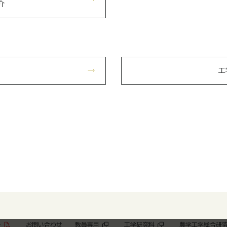
介
工
ー
お問い合わせ
教員専用
工学研究科
農学工学総合研