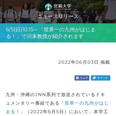
ニュースリリース
6/5(日)10:15～「世界一の九州がはじま
る！」で川末教授が紹介されます
2022年06月03日 掲載
九州・沖縄の
JNN
系列で放送されているドキ
ュメンタリー番組である「
世界一の九州がはじ
まる！
」（
2022
年
6
月
5
日）において、本学工