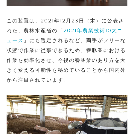
この装置は、
2021
年
12
月
23
日（木）に公表さ
れた、農林水産省の「
2021
年農業技術
10
大ニ
ュース
」にも選定されるなど、両手がフリーな
状態で作業に従事できるため、養豚業における
作業を効率化させ、今後の養豚業のあり方を大
きく変える可能性を秘めていることから国内外
から注目されています。