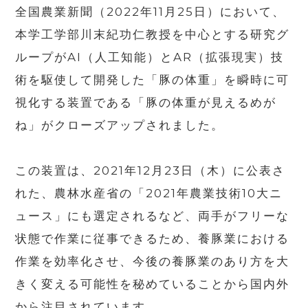
全国農業新聞（
2022
年
11
月
25
日）において、
本学工学部川末紀功仁教授を中心とする研究グ
ループがAI（人工知能）と
AR
（拡張現実）技
術を駆使して開発した「豚の体重」を瞬時に可
視化する装置である「豚の体重が見えるめが
ね」がクローズアップされました。
この装置は、
2021
年
12
月
23
日（木）に公表さ
れた、農林水産省の「
2021
年農業技術
10
大ニ
ュース」にも選定されるなど、両手がフリーな
状態で作業に従事できるため、養豚業における
作業を効率化させ、今後の養豚業のあり方を大
きく変える可能性を秘めていることから国内外
から注目されています。