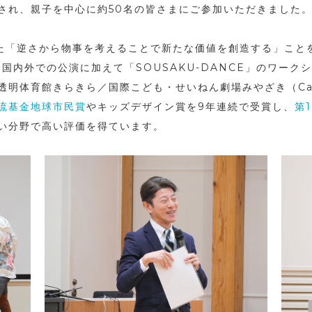
され、親子を中心に約50名の皆さまにご参加いただきました
れた「逆さから物事を考えることで新たな価値を創造する」こと
、国内外での公演に加えて「SOUSAKU-DANCE」のワー
透明体育館きらきら／国際こども・せいねん劇場みやざき（Ca
流基金地球市民賞
やキッズデザイン賞を9年連続で受賞し、
第
い分野で高い評価を得ています。