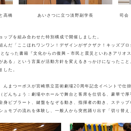
と高橋
あいさつに立つ淡野副学長
司会
ョップを組み合わせた特別構成で開催しました。
組んだ「ここほれワンワン！デザインがザクザク！キッズプロジ
点となった書籍『文化からの復興－市民と震災といわきアリオ
がある」という言葉が活動方針を変えるきっかけになったこと、
ました。
、んまつーポスが宮崎県立芸術劇場20周年記念イベントで仕
（どんちょう：劇場やホールで舞台と客席を仕切る、豪華で厚
全身ビブラート、鍵盤をなぞる動き、指揮者の動き、ステップ
シュモブの流れを体験し、一般人から突然踊り出す「切り替え