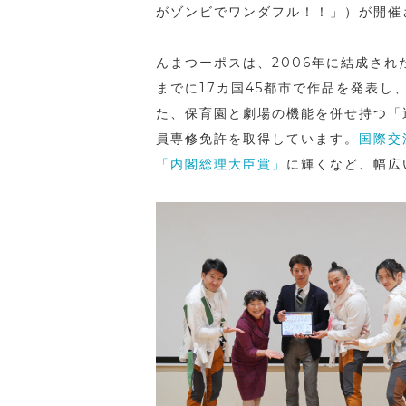
がゾンビでワンダフル！！」）が開催
んまつーポスは、2006年に結成さ
までに17カ国45都市で作品を発表し
た、保育園と劇場の機能を併せ持つ「
員専修免許を取得しています。
国際交
「内閣総理大臣賞」
に輝くなど、幅広