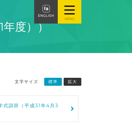
1年度））
文字サイズ
標準
拡大
学式訓辞（平成31年4月3