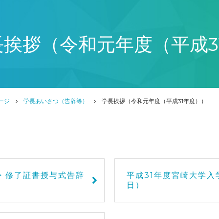
長挨拶（令和元年度（平成3
ージ
学長あいさつ（告辞等）
学長挨拶（令和元年度（平成31年度））
・修了証書授与式告辞
平成31年度宮崎大学入
日）