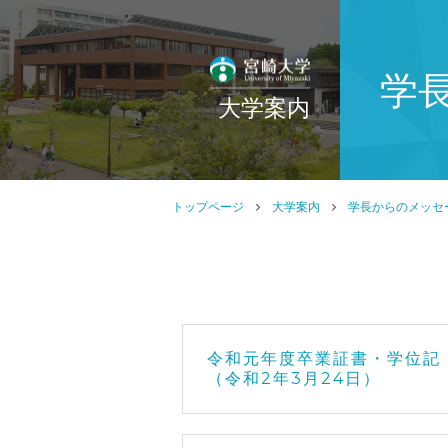
学
大学案内
トップページ
大学案内
学長からのメッセ
令和元年度卒業証書・学位記
（令和2年3月24日）