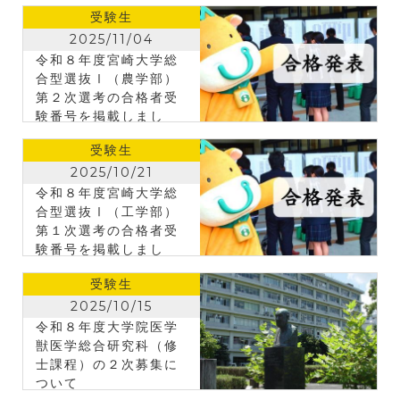
した。
受験生
2025/11/04
令和８年度宮崎大学総
合型選抜Ⅰ（農学部）
第２次選考の合格者受
験番号を掲載しまし
た。
受験生
2025/10/21
令和８年度宮崎大学総
合型選抜Ⅰ（工学部）
第１次選考の合格者受
験番号を掲載しまし
た。
受験生
2025/10/15
令和８年度大学院医学
獣医学総合研究科（修
士課程）の２次募集に
ついて