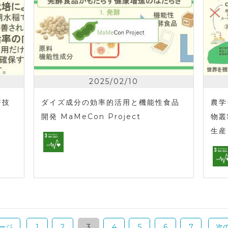
2025/02/10
培技
ダイズ成分の効率的活用と機能性食品
農学
開発 MaMeCon Project
物叢
生産
ージ
1
2
3
4
5
6
7
次