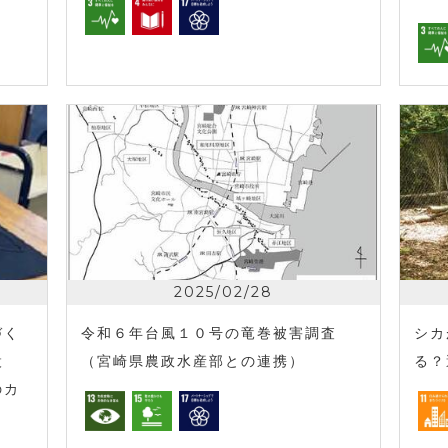
2025/02/28
づく
令和６年台風１０号の竜巻被害調査
シカ
設
（宮崎県農政水産部との連携）
る？
のカ