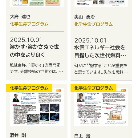
大島 達也
奥山 勇治
化学生命プログラム
化学生命プログラム
2025.10.01
2025.10.01
溶かす・溶かさぬで世
水素エネルギー社会を
の中をより良く
目指した次世代燃料電
池・水素製造デバイスの
私は自称、「溶かす」の専門家
何かに‘‘徹する”ことが重要だ
開発
です。分離技術の世界では、特
と思っています。失敗を恐れず
定の物質だけ溶かしだしたり、
にいろいろなことにチャレンジ
溶かさないことで物質を分離
すると共にその一つ一つを全
化学生命プログラム
化学生命プログラム
できます。医薬品や栄養素を処
力で取り組んでみてください。
方しやすくし、治療に役立てら
きっとオンリーワンのものが見
れます。研究室の卒業生は、金
つかると思います。
属精錬、ファインケミカル、食
品、医薬品業界など多様なも
のづくり分野に就職していま
す。
酒井 剛
白上 努