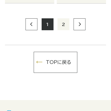
土台になって活かされると考
ます。たとえ、同じ研究テーマ
えています。
でも、しばしば人によって異な
った成果にたどり着きます。も
し機会があれば大学での研究
に従事して、皆さん自身を表現
1
2
してみてください。
TOPに戻る