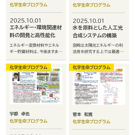
化学生命プログラム
化学生命プログラム
2025.10.01
2025.10.01
エネルギー・環境関連材
水を原料とした人工光
料の開発と高性能化
合成システムの構築
エネルギー変換材料やエネル
宮崎は太陽光エネルギーの利
ギー貯蔵材料は、今後ますます
活用を研究する上では最適な
必要とされ発展する分野です
場所です。みなさんも将来のエ
が、材料そのものも奥深くて面
ネルギー問題の解決を目指す
化学生命プログラム
化学生命プログラム
白いし、自分で創れるところが
研究の一躍を担いませんか？
魅力です。
宇都 卓也
菅本 和寛
化学生命プログラム
化学生命プログラム