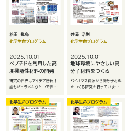
稲田 飛鳥
井澤 浩則
化学生命プログラム
化学生命プログラム
2025.10.01
2025.10.01
ペプチドを利用した高
地球環境にやさしい高
度機能性材料の開発
分子材料をつくる
研究の世界はアイデア勝負！
バイオマス資源から高分子材料
誰もがヒラメキひとつで世界
をつくる研究を行っています。
一になる可能性を秘めていま
研究を通して地球環境や人々
す。大学で研究の基礎を学んで
の建康に貢献したいと考えて
化学生命プログラム
化学生命プログラム
世界一を目指しましょう！
います。