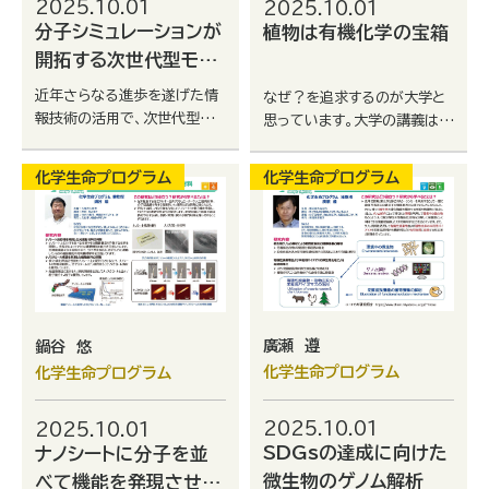
2025.10.01
2025.10.01
分子シミュレーションが
植物は有機化学の宝箱
開拓する次世代型モノ
づくり
近年さらなる進歩を遂げた情
なぜ？を追求するのが大学と
報技術の活用で、次世代型モノ
思っています。大学の講義は暗
づくりを実現し、新たな価値を
記ではなく理解です。大学の研
創造していきます。 最先端の
究もなぜ？を考えるのが重要
化学生命プログラム
化学生命プログラム
分子シミュレーションにより、
です。ぜひ一緒になぜ？を追
モノづくりのデジタル変革
求しましょう。
(DX)技術を開拓することに
挑戦してみませんか？
廣瀬 遵
鍋谷 悠
化学生命プログラム
化学生命プログラム
2025.10.01
2025.10.01
SDGsの達成に向けた
ナノシートに分子を並
微生物のゲノム解析
べて機能を発現させる