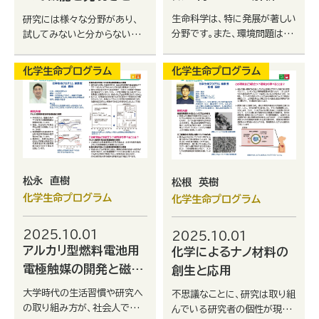
新材料
生命科学は、特に発展が著しい
研究には様々な分野があり、
分野です。また、環境問題は人
試してみないと分からないこ
類の喫緊の課題です。 生物の
とが多いです。幅広い経験を積
優れた機能を利用して持続可
んで、皆さんがおもしろい！楽
化学生命プログラム
化学生命プログラム
能な開発目標(SDGs)の達成
しい！と感じるものを見つけ
に取り組みましょう。
てください。
松永 直樹
松根 英樹
化学生命プログラム
化学生命プログラム
2025.10.01
2025.10.01
アルカリ型燃料電池用
化学によるナノ材料の
電極触媒の開発と磁性
創生と応用
材料の低温合成
大学時代の生活習慣や研究へ
不思議なことに、研究は取り組
の取り組み方が、社会人での
んでいる研究者の個性が現れ