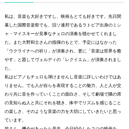
私は、音楽も大好きですし、映画もとても好きです。先日閉
幕した国際音楽祭でも、旧ソ連邦であるラトビア出身のミシ
ャ・マイスキーが見事なチェロの演奏を聴かせてくれまし
た。また大野和士さんの指揮のもとで、予定にはなかった
「ウクライナへの祈り」が演奏され、更に「音楽は世界を癒
やす」と題してヴェルディの「レクイエム」が演奏されまし
た。
私はピアノもチェロも弾けませんし音楽に詳しいわけではあ
りません。でも人が自らを表現することの魅力、人と人が交
わり共に音を作っていくことの面白さ、そして劇場で隣の席
の見知らぬ人と共にそれを聴き、体中でリズムを感じること
の楽しさ、そのような音楽の力を大切にしていきたいと思っ
ています。
皆さん、機会があったら是非、今日紹介した２つの映画を、