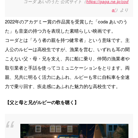
コーダ あいのうた 公式サイト（
https://gaga.ne.jp/cod
a/
）より
2022年のアカデミー賞の作品賞を受賞した「coda あいのう
た」も音楽の持つ力を表現した素晴らしい映画です。
コーダとは「ろう者の親を持つ健常者」という意味です。主
人公のルビーは高校生ですが、漁業を営む、いずれも耳の聞
こえない父・母・兄を支え、共に船に乗り、仲間の漁業者や
取引業者と手話を使ってコミュニケーションをとります。両
親、兄共に明るく活力にあふれ、ルビーも常に自転車を全速
力で乗り回す、疾走感にあふれた魅力的な高校生です。
【父と母と兄がルビーの歌を聴く】