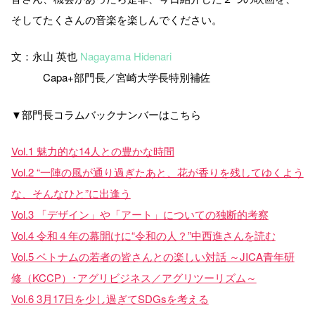
そしてたくさんの音楽を楽しんでください。
文：永山 英也
Nagayama Hidenari
Capa+部門長／宮崎大学長特別補佐
▼部門長コラムバックナンバーはこちら
Vol.1 魅力的な14人との豊かな時間
Vol.2 “一陣の風が通り過ぎたあと、花が香りを残してゆくよう
な、そんなひと”に出逢う
Vol.3 「デザイン」や「アート」についての独断的考察
Vol.4 令和４年の幕開けに“令和の人？”中西進さんを読む
Vol.5 ベトナムの若者の皆さんとの楽しい対話 ～JICA青年研
修（KCCP）･アグリビジネス／アグリツーリズム～
Vol.6 3月17日を少し過ぎてSDGsを考える