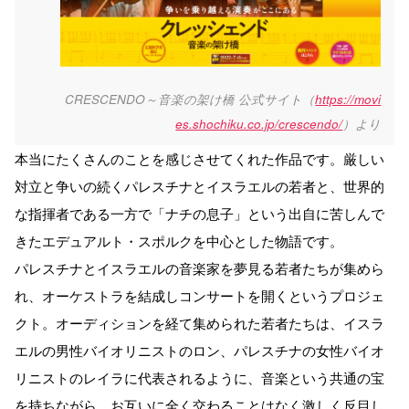
CRESCENDO～音楽の架け橋 公式サイト（
https://movi
es.shochiku.co.jp/crescendo/
）より
本当にたくさんのことを感じさせてくれた作品です。厳しい
対立と争いの続くパレスチナとイスラエルの若者と、世界的
な指揮者である一方で「ナチの息子」という出自に苦しんで
きたエデュアルト・スポルクを中心とした物語です。
パレスチナとイスラエルの音楽家を夢見る若者たちが集めら
れ、オーケストラを結成しコンサートを開くというプロジェ
クト。オーディションを経て集められた若者たちは、イスラ
エルの男性バイオリニストのロン、パレスチナの女性バイオ
リニストのレイラに代表されるように、音楽という共通の宝
を持ちながら、お互いに全く交わることはなく激しく反目し