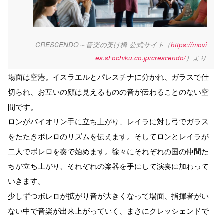
CRESCENDO～音楽の架け橋 公式サイト（
https://movi
es.shochiku.co.jp/crescendo/
）より
場面は空港。イスラエルとパレスチナに分かれ、ガラスで仕
切られ、お互いの顔は見えるものの音が伝わることのない空
間です。
ロンがバイオリン手に立ち上がり、レイラに対し弓でガラス
をたたきボレロのリズムを伝えます。そしてロンとレイラが
二人でボレロを奏で始めます。徐々にそれぞれの国の仲間た
ちが立ち上がり、それぞれの楽器を手にして演奏に加わって
いきます。
少しずつボレロが拡がり音が大きくなって場面、指揮者がい
ない中で音楽が出来上がっていく、まさにクレッシェンドで