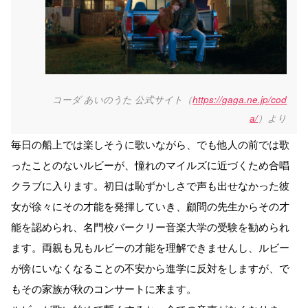
コーダ あいのうた 公式サイト（
https://gaga.ne.jp/cod
a/
）より
毎日の船上では楽しそうに歌いながら、でも他人の前では歌
ったことのないルビーが、憧れのマイルズに近づくため合唱
クラブに入ります。初日は恥ずかしさで声も出せなかった彼
女が徐々にその才能を発揮していき、顧問の先生からその才
能を認められ、名門校バークリー音楽大学の受験を勧められ
ます。両親も兄もルビーの才能を理解できませんし、ルビー
が傍にいなくなることの不安から進学に反対をしますが、で
もその家族が秋のコンサートに来ます。