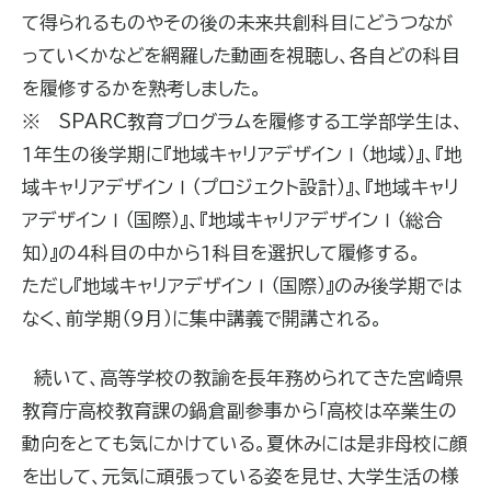
て得られるものやその後の未来共創科目にどうつなが
っていくかなどを網羅した動画を視聴し、各自どの科目
を履修するかを熟考しました。
※ SPARC教育プログラムを履修する工学部学生は、
１年生の後学期に『地域キャリアデザインⅠ（地域）』、『地
域キャリアデザインⅠ（プロジェクト設計）』、『地域キャリ
アデザインⅠ（国際）』、『地域キャリアデザインⅠ（総合
知）』の４科目の中から１科目を選択して履修する。
ただし『地域キャリアデザインⅠ（国際）』のみ後学期では
なく、前学期（９月）に集中講義で開講される。
続いて、高等学校の教諭を長年務められてきた宮崎県
教育庁高校教育課の鍋倉副参事から「高校は卒業生の
動向をとても気にかけている。夏休みには是非母校に顔
を出して、元気に頑張っている姿を見せ、大学生活の様