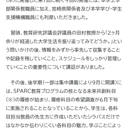
（木）に開催した第１回に続く今回の開催には、本学工学
部関係教職員に加え、宮崎県関係者及び本学学び・学生
支援機構職員にも列席いただきました。
冒頭、教育研究評議会評議員の田村教授から「２ヶ月
余りが経過した大学生活を振り返ってみてどうか。」とい
う問いかけの後、情報をみずから率先して収集すること
や記録を残していくこと、スケジュールをしっかり管理し
ていくことの重要性について講話がありました。
その後、後学期（一部は集中講義により９月に開講）に
は、SPARC教育プログラムの核となる未来共創科目
（※）の履修が始まり、履修科目の希望調査が６月下旬
に実施されることとなっていることから、学生は、各科
目担当教員の先生方に作成いただいたシラバスだけで
はなかなか伝わりにくい各科目の魅力、学ぶことによっ