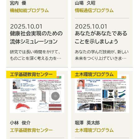
宮内 優
山場 久昭
機械知能プログラム
情報通信プログラム
2025.10.01
2025.10.01
健康社会実現のための
あなたがあなたである
流体シミュレーション
ことを示しましょう
研究では長い時間をかけて、
あなたの学んだ技術が、新しい
ものごとを深く考える力を養
未来をつくり上げていきます。
います。自分を大きく成長させ
挑戦を恐れず、好奇心を持っ
るチャンスですので、私たちと
て新しいことに取り組んでみ
工学基礎教育センター
土木環境プログラム
一緒に研究を行い、ともに成長
てください。
しましょう。
小林 俊介
堀澤 英太郎
工学基礎教育センター
土木環境プログラム