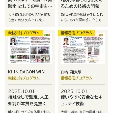
験室」としての宇宙を見
るための技術の開発
る
大学時代は遊ぶも学ぶも寝る
新しい知識や経験を手に入れ
も全て自分次第です。悔いのな
たら、それが何の役に立ちそう
いように好きなことをとことん
か、考えてみましょう。それが
やりましょう。
新しいモノを生み出すチャンス
機械知能プログラム
情報通信プログラム
です。
KHIN DAGON WIN
臼﨑 翔太郎
機械知能プログラム
情報通信プログラム
2025.10.01
2025.10.01
接触なしで測定、人工
使いやすく安全なセキ
知能が本質を見抜く
ュリティ技術
触れずにサイズや体重を測る
大学生活は、自分の興味のあ