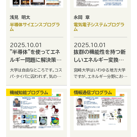
浅見 明太
永岡 章
半導体サイエンスプログラ
電気電子システムプログラ
ム
ム
2025.10.01
2025.10.01
”半導体”を使ってエネ
抜群の機能性を持つ新
ルギー問題に解決策
しいエネルギー変換材
を！
料の開発
大学は自由なところです。コス
宮崎大学はいわゆる地方大学
パ・タイパに囚われず、気の済
ですが、エネルギー分野におい
むまで自分のやりたいことに
てここでなければ作れない、出
没頭できます！
せない成果を世界に発信して
機械知能プログラム
情報通信プログラム
います。このメッセージを読ん
でいるあなたと将来的にはご
縁があることを楽しみにして
います！