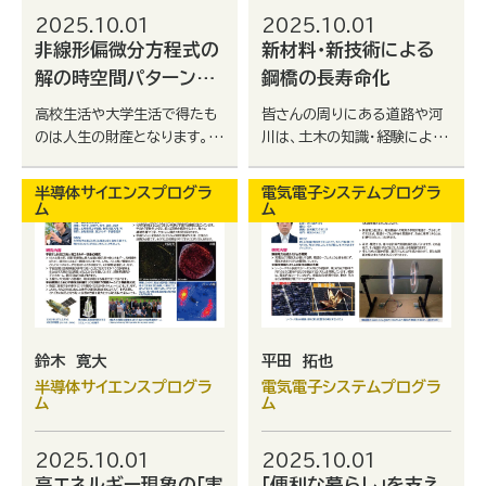
2025.10.01
2025.10.01
非線形偏微分方程式の
新材料・新技術による
解の時空間パターン解
鋼橋の長寿命化
析
高校生活や大学生活で得たも
皆さんの周りにある道路や河
のは人生の財産となります。ぜ
川は、土木の知識・経験によっ
ひ、遊びにも部活にも、そして
て、人々から安全に使われて
学問にも全力で取り組んでほ
います。私たちの安全がどのよ
半導体サイエンスプログラ
電気電子システムプログラ
しいと願います。
うに作られているのか学んで
ム
ム
みませんか？
鈴木 寛大
平田 拓也
半導体サイエンスプログラ
電気電子システムプログラ
ム
ム
2025.10.01
2025.10.01
高エネルギー現象の「実
「便利な暮らし」を支え