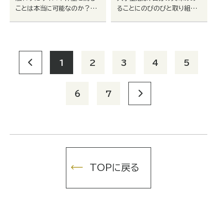
ことは本当に可能なのか？AI
ることにのびのびと取り組め
を活用したセンシング技術とそ
る、とても貴重な時間です。ス
の進化は、どんな未来をもたら
キルを身に着ける場としても
すのか？最先端にふれて、未
もちろん、自分の考え方や人生
来を学ぼう一宮崎大学。
との向き合い方に深みを与え
る機会としても活用いただけ
1
2
3
4
5
ると思います。
6
7
TOPに戻る