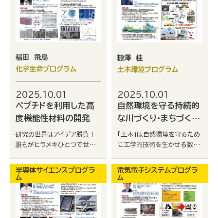
稲田 飛鳥
糠澤 桂
化学生命プログラム
土木環境プログラム
2025.10.01
2025.10.01
ペプチドを利用した高
自然環境を守る持続的
度機能性材料の開発
な川づくり・まちづくり
に関する研究
研究の世界はアイデア勝負！
「土木」は自然環境を守るため
誰もがヒラメキひとつで世界
に工学的技術を生かせる数少
一になる可能性を秘めていま
ない分野です！環境や防災、ま
す。大学で研究の基礎を学んで
ちづくりに興味がある生徒さ
半導体サイエンスプログラ
電気電子システムプログラ
世界一を目指しましょう！
んは、一緒に宮崎大学で学びま
ム
ム
しょう！