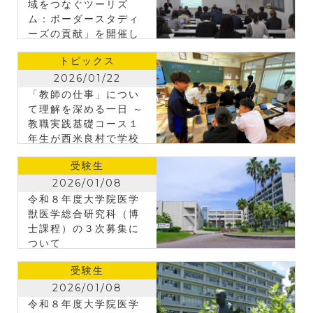
域をつなぐツーリズ
ム：ボーダースタディ
ーズの貢献」を開催し
ました
トピックス
2026/01/22
「教師の仕事」につい
て理解を深める一日 ～
教職実践基礎コース１
年生が西米良村で学校
体験学習～
受験生
2026/01/08
令和８年度大学院医学
獣医学総合研究科（博
士課程）の３次募集に
ついて
受験生
2026/01/08
令和８年度大学院医学