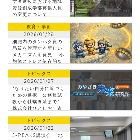
学者選抜における地域
資源創成学部募集人員
の変更について
教育・学術
2026/01/28
細胞内のタンパク質の
品質を管理する新しい
メカニズムを発⾒ ⼩
胞体ストレス依存的な
翻訳抑制の分⼦機構の
トピックス
解明
2026/01/27
"なりたい自分に近づく
ための選択ー公務員試
験から牡蠣養殖まで"
株式会社ひとしお 古
川三記子氏が講演
トピックス
2026/01/22
J-PEAKS講演会 「地