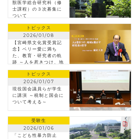
獣医学総合研究科（修
士課程）の３次募集に
ついて
トピックス
2026/01/08
【宮崎県文化賞受賞記
念】ベリー愛に満ち
た、教育・研究者の軌
跡 ～人を惹きつけ、地
域を動かす研究者の哲
トピックス
学～ 國武 久登（くに
たけ ひさと）さん
2026/01/07
現役国会議員らが学生
に講演 ～税制と国会に
ついて考える～
受験生
2026/01/06
「こども性暴力防止