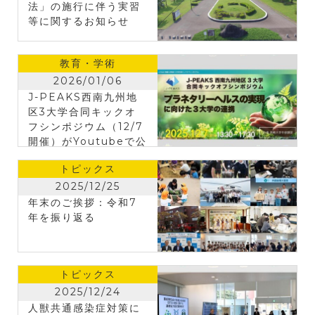
法」の施行に伴う実習
等に関するお知らせ
教育・学術
2026/01/06
J-PEAKS西南九州地
区3大学合同キックオ
フシンポジウム（12/7
開催）がYoutubeで公
開されました（外部リ
トピックス
ンク）
2025/12/25
年末のご挨拶：令和7
年を振り返る
トピックス
2025/12/24
人獣共通感染症対策に