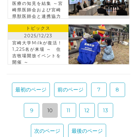
医療の知見を結集 ～宮
崎県医師会および宮崎
県獣医師会と連携協力
協定を締結しました～
トピックス
2025/12/23
宮崎大学Milkが復活！
1,225名が来場 ～ 住
吉牧場開放イベントを
開催 ～
最初のページ
前のページ
7
8
9
10
11
12
13
次のページ
最後のページ