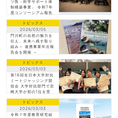
ツ医・科学サポート体
制構築事業」 令和7年
度コンソーシアム報告
会を開催
トピックス
2026/03/05
門川町の自然の魅力を
伝え、未来へ残す取り
組み～ 連携事業年次報
告会を開催 ～
トピックス
2026/03/03
第18回全日本大学対抗
ミートジャッジング競
技会 大学対抗部門で宮
崎大学が初の1位を受
賞！
トピックス
2026/03/03
令和７年度教育研究組