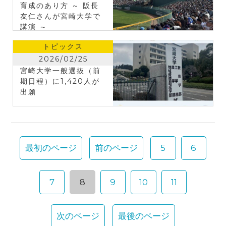
育成のあり方 ～ 阪長
友仁さんが宮崎大学で
講演 ～
トピックス
2026/02/25
宮崎大学一般選抜（前
期日程）に1,420人が
出願
最初のページ
前のページ
5
6
7
8
9
10
11
次のページ
最後のページ