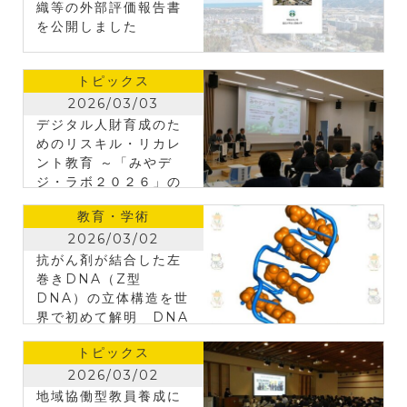
織等の外部評価報告書
を公開しました
トピックス
2026/03/03
デジタル人財育成のた
めのリスキル・リカレ
ント教育 ～「みやデ
ジ・ラボ２０２６」の
開催～
教育・学術
2026/03/02
抗がん剤が結合した左
巻きDNA（Z型
DNA）の立体構造を世
界で初めて解明 DNA
の「形」に着目した新
トピックス
たな抗がん治療へ
2026/03/02
地域協働型教員養成に