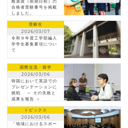
般選抜（前期日程）の
合格者受験番号を掲載
しました。
受験生
2026/03/07
令和９年度工学部編入
学学生募集要項につい
て
国際交流・留学
2026/03/06
韓国において英語での
プレゼンテーションに
挑戦 ～ その失敗と
成果を報告 ～
トピックス
2026/03/06
「地域におけるスポー