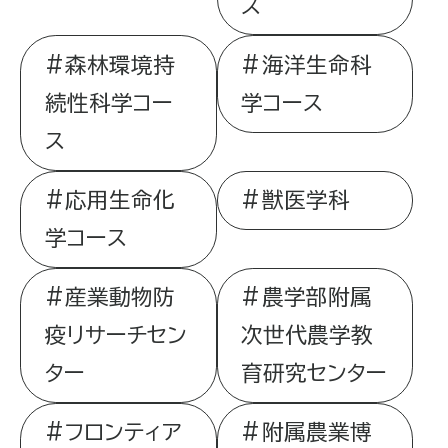
ス
森林環境持
海洋生命科
続性科学コー
学コース
ス
応用生命化
獣医学科
学コース
産業動物防
農学部附属
疫リサーチセン
次世代農学教
ター
育研究センター
フロンティア
附属農業博