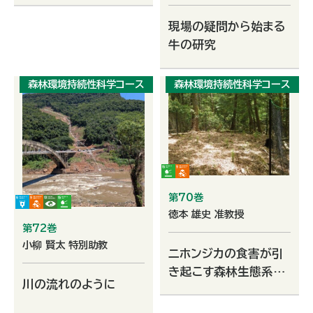
現場の疑問から始まる
牛の研究
森林環境持続性科学コース
森林環境持続性科学コース
第70巻
徳本 雄史 准教授
第72巻
小柳 賢太 特別助教
ニホンジカの食害が引
き起こす森林生態系の
川の流れのように
変化：適切な植生管理
に向けた挑戦