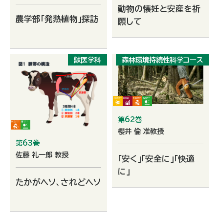
動物の懐妊と安産を祈
農学部「発熱植物」探訪
願して
獣医学科
森林環境持続性科学コース
第62巻
櫻井 倫 准教授
第63巻
佐藤 礼一郎 教授
「安く」「安全に」「快適
に」
たかがヘソ、されどヘソ