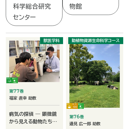
科学総合研究
物館
センター
獣医学科
動植物資源生命科学コース
第77巻
福家 直幸 助教
病気の探偵 ― 顕微鏡
第76巻
から見える動物たちの
邉見 広一郎 助教
メッセージ ―