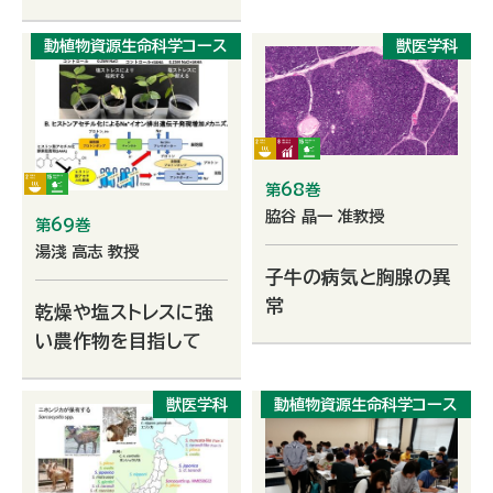
動植物資源生命科学コース
獣医学科
第68巻
脇谷 晶一 准教授
第69巻
湯淺 高志 教授
子牛の病気と胸腺の異
常
乾燥や塩ストレスに強
い農作物を目指して
獣医学科
動植物資源生命科学コース